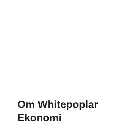
Rådgivning
Strategisk rådgivning som klargör 
komplexa utmaningar och synliggör 
affärsmässiga värden.
Om Whitepoplar 
Ekonomi