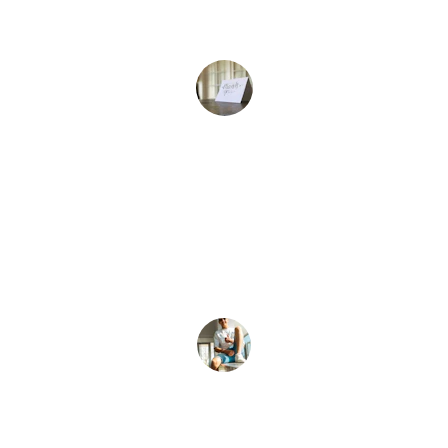
and exactly what I needed.
Amy B.
★★★★★
The team went above and beyond, making 
everything smooth and stress-free.
Mark T.