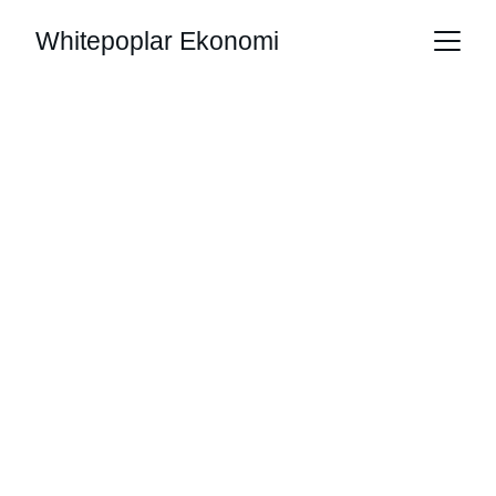
Whitepoplar Ekonomi
Vi gör redovisning 
enkelt.
Genom en okomplicerad struktur 
säkrar vi en välordnad ekonomi från 
start, så att du slipper administrativt 
bagage och kan fokusera fullt ut på 
din verksamhet.
Få en kostnadsfri offert