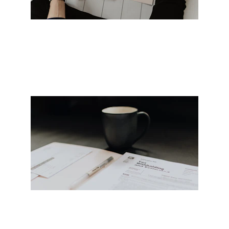
Bokslut & Årsredovisning
Kvalitetssäkrade bokslut och 
årsredovisningar som speglar ditt 
företags sanna värde.
Deklaration
Pålitlig deklarationshjälp som ger dig 