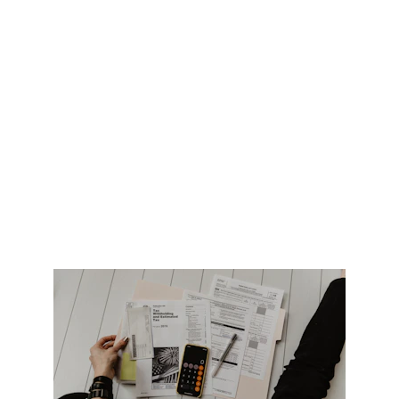
Bokföring
Smart och pålitlig bokföring som 
skapar ordning och ger dig en tydlig 
överblick.